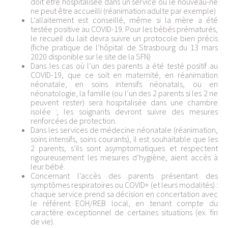
doit être hospitalisée dans un service où le nouveau-né
ne peut être accueilli (réanimation adulte par exemple)
L’allaitement est conseillé, même si la mère a été
testée positive au COVID-19. Pour les bébés prématurés,
le recueil du lait devra suivre un protocole bien précis
(fiche pratique de l’hôpital de Strasbourg du 13 mars
2020 disponible sur le site de la SFN)
Dans les cas où l’un des parents a été testé positif au
COVID-19, que ce soit en maternité, en réanimation
néonatale, en soins intensifs néonatals, ou en
néonatologie, la famille (ou l’un des 2 parents si les 2 ne
peuvent rester) sera hospitalisée dans une chambre
isolée ; les soignants devront suivre des mesures
renforcées de protection.
Dans les services de médecine néonatale (réanimation,
soins intensifs, soins courants), il est souhaitable que les
2 parents, s’ils sont asymptomatiques et respectent
rigoureusement les mesures d’hygiène, aient accès à
leur bébé.
Concernant l’accès des parents présentant des
symptômes respiratoires ou COVID+ (et leurs modalités) :
chaque service prend sa décision en concertation avec
le référent EOH/REB local, en tenant compte du
caractère exceptionnel de certaines situations (ex. fin
de vie).