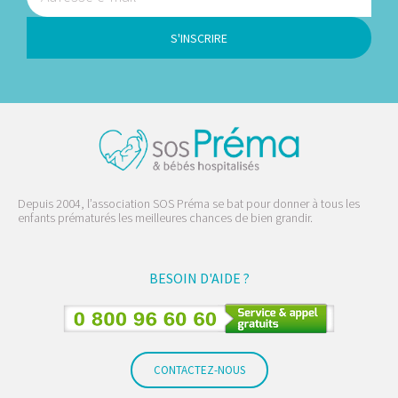
S'INSCRIRE
Depuis 2004, l’association SOS Préma se bat pour donner à tous les
enfants prématurés les meilleures chances de bien grandir.
BESOIN D'AIDE ?
CONTACTEZ-NOUS