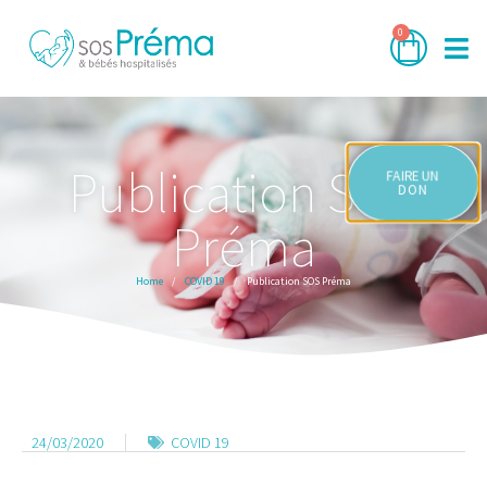
0
Publication SOS
FAIRE UN
DON
Préma
Home
COVID 19
Publication SOS Préma
24/03/2020
COVID 19