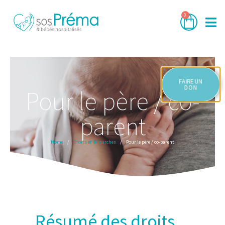
0
FAIRE UN
DON
Pour le père / co-
parent
Home
Droits et démarches
Pour le père / co-parent
Résumé des droits