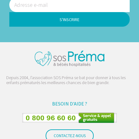
S'INSCRIRE
Depuis 2004, l’association SOS Préma se bat pour donner à tous les
enfants prématurés les meilleures chances de bien grandir.
BESOIN D'AIDE ?
CONTACTEZ-NOUS